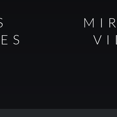
S
MI
LES
V