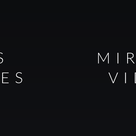
S
MI
LES
V