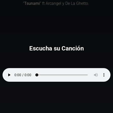
“
Tsunami
” ft Arcangel y De La Ghetto.
Escucha su Canción