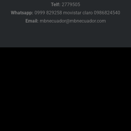
Telf:
2779505
Whatsapp:
0999 829258 movistar claro 0986824540
Email:
mbnecuador@mbnecuador.com