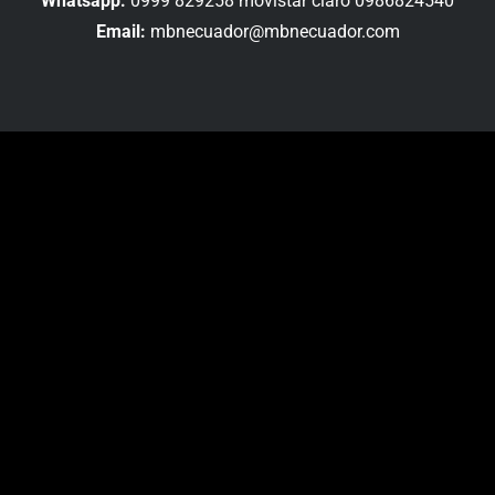
Whatsapp:
0999 829258 movistar claro 0986824540
Email:
mbnecuador@mbnecuador.com