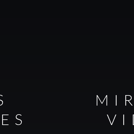
S
MI
LES
V