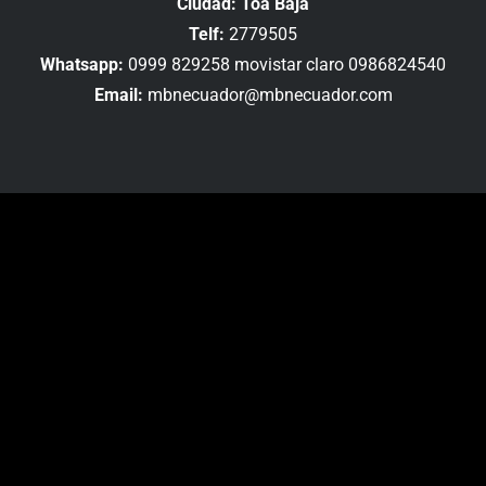
Ciudad: Toa Baja
Telf:
2779505
Whatsapp:
0999 829258 movistar claro 0986824540
Email:
mbnecuador@mbnecuador.com