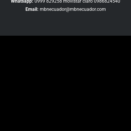
Whatsapp:
0999 829258 movistar claro 0986824540
Email:
mbnecuador@mbnecuador.com