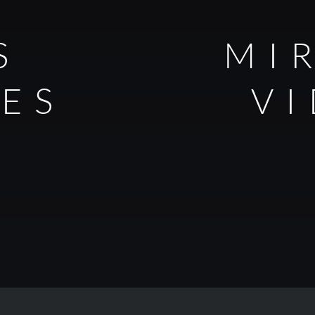
S
MI
LES
V