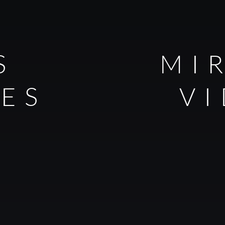
S
MI
LES
V