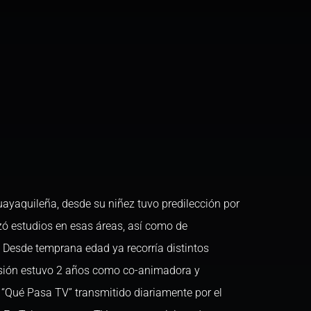
uayaquileña, desde su niñez tuvo predilección por
zó estudios en esas áreas, así como de
 Desde temprana edad ya recorría distintos
visión estuvo 2 años como co-animadora y
a “Qué Pasa TV” transmitido diariamente por el