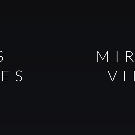
S
MI
LES
V