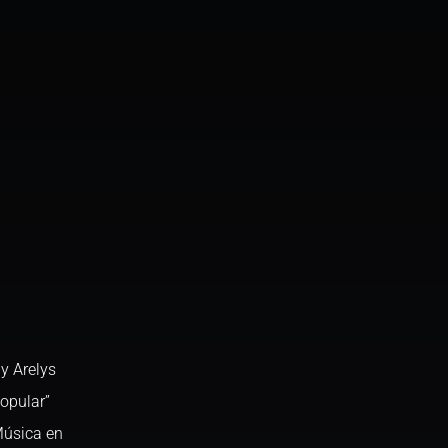
y Arelys
opular”
Música en