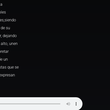
ia
bles
es,siendo
 de su
r, dejando
alto, unen
pretar
de un
stas que se
expresan