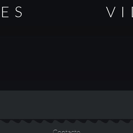
LES
V
Contacto