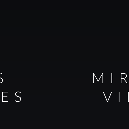
S
MI
LES
V