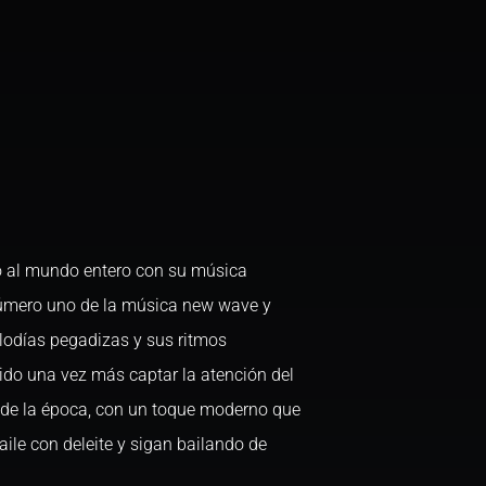
tó al mundo entero con su música
 número uno de la música new wave y
lodías pegadizas y sus ritmos
do una vez más captar la atención del
 de la época, con un toque moderno que
aile con deleite y sigan bailando de