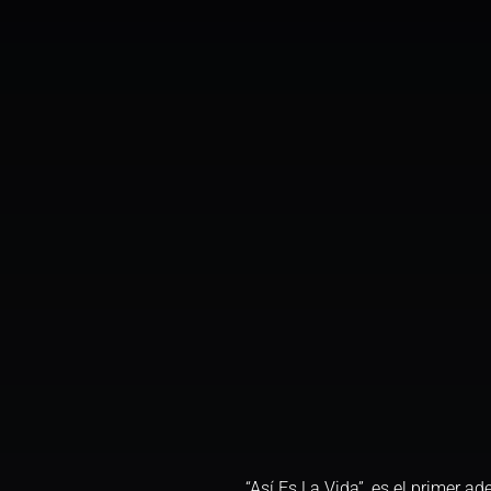
“Así Es La Vida”, es el primer ad