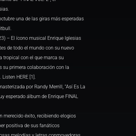
sias.
octubre una de las giras más esperadas
tbull.
) – El ícono musical Enrique Iglesias
tes de todo el mundo con su nuevo
ma tropical con el que marca su
es su primera colaboración con la
. Listen HERE [1].
asterizada por Randy Merrill, “Así Es La
 muy esperado álbum de Enrique FINAL
n merecido éxito, recibiendo elogios
per positiva de sus fanáticos
josas melodías y letras conmovedoras