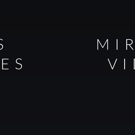
S
MI
LES
V