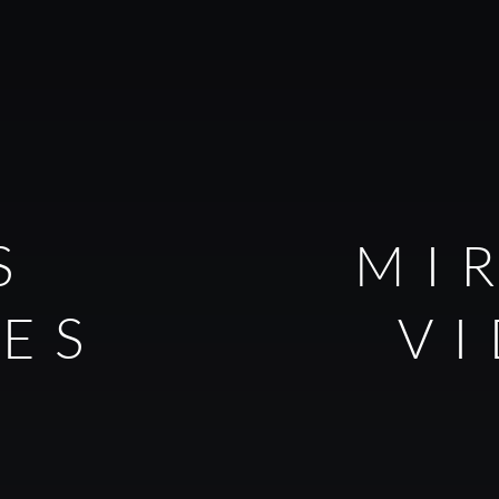
S
MI
LES
V