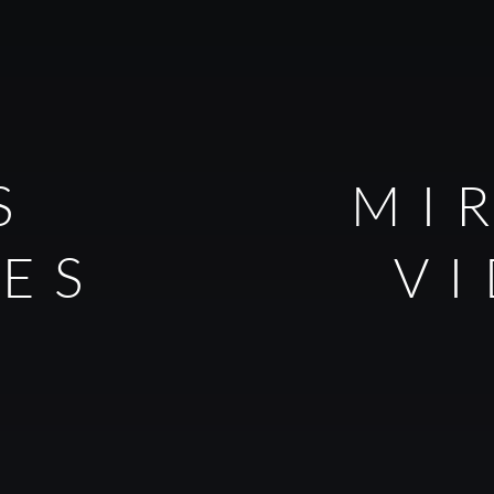
S
MI
LES
V