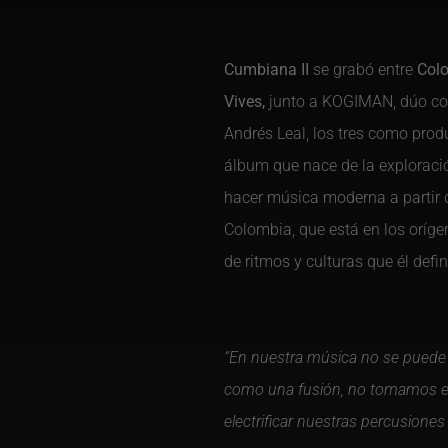
Cumbiana II
se grabó entre
Colo
Vives,
junto a KOGIMAN, dúo conf
Andrés Leal, los tres
como produ
álbum que nace de la exploraci
hacer música moderna a partir d
Colombia, que está en los oríge
de ritmos y culturas que él de
“En nuestra música no se puede h
como una fusión, no tomamos el 
electrificar nuestras percusione