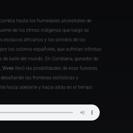
a cumbia hasta los humedales ancestrales de
uente de los ritmos indígenas que luego se
os esclavos africanos y los sonidos de los
or los colonos españoles, que sufrirían infinitas
as de baile del mundo. En
Cumbiana
, ganador de
s,
Vives
llevó las posibilidades de esas fusiones
desafiando las fronteras estilísticas y
nte hacia adelante y hacia atrás en el tiempo.