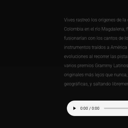
Vives rastreó los orígenes de l
Colombia en el río Magdalena, f
fusionarían con los cantos de l
instrumentos traídos a América p
evoluciones al recorrer las pist
varios premios Grammy Latino
originales más lejos que nunca, 
geográficas, y saltando libreme