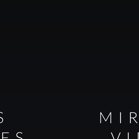
S
MI
LES
V