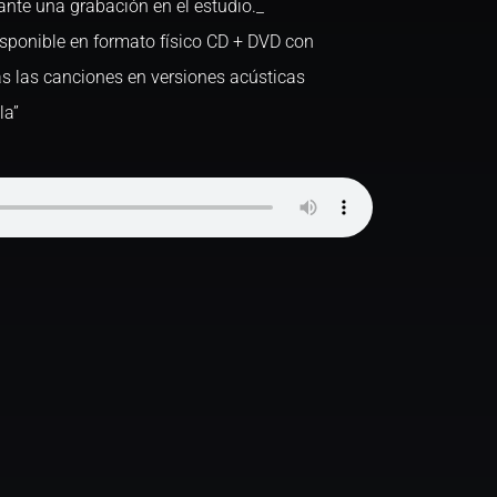
nte una grabación en el estudio._
onible en formato físico CD + DVD con
das las canciones en versiones acústicas
la”