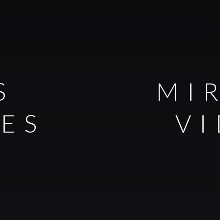
S
MI
LES
V