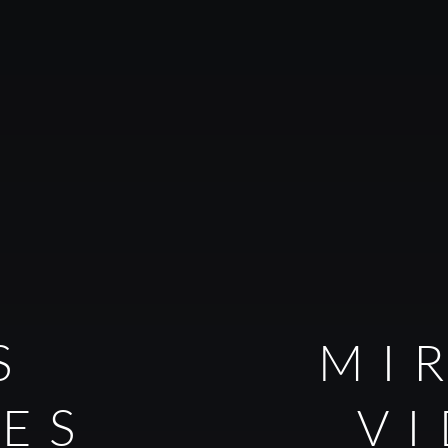
S
MI
LES
V