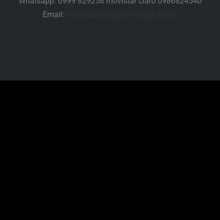
Whatsapp: 0999 829258 movistar claro 0986824540
Email:
mbnecuador@mbnecuador.
com