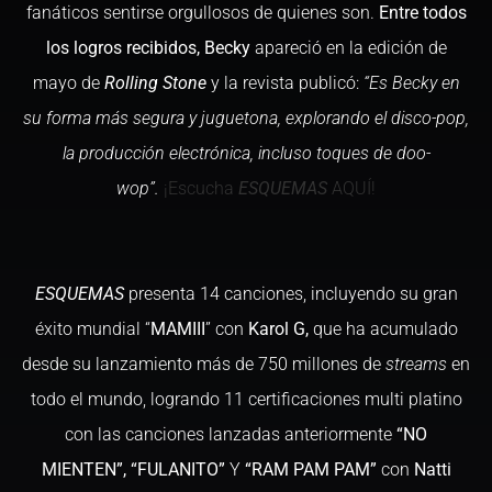
fanáticos sentirse orgullosos de quienes son.
Entre todos
los logros recibidos, Becky
apareció en la edición de
mayo de
Rolling Stone
y la revista publicó:
“Es Becky en
su forma más segura y juguetona, explorando el disco-pop,
la producción electrónica, incluso toques de doo-
wop”.
¡Escucha
ESQUEMAS
AQUÍ!
ESQUEMAS
presenta 14 canciones, incluyendo su gran
éxito mundial “
MAMIII
” con
Karol G,
que ha acumulado
desde su lanzamiento más de 750 millones de
streams
en
todo el mundo, logrando 11 certificaciones multi platino
con las canciones lanzadas anteriormente
“NO
MIENTEN”, “FULANITO”
Y
“RAM PAM PAM”
con
Natti