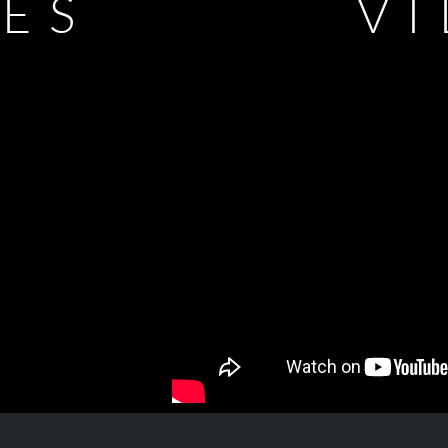
LES
V