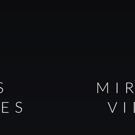
S
MI
LES
V