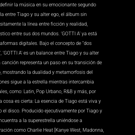
edefinir la música en su emocionante segundo
a entre Tiago y su alter ego, el álbum sin
tamente la línea entre ficción y realidad,
stico entre sus dos mundos. ‘GOTTI A’ ya está
taformas digitales. Bajo el concepto de “dos
‘GOTTI A’ es un balance entre Tiago y su alter
da canción representa un paso en su transición de
, mostrando la dualidad y metamorfosis del
iones sigue a la estrella mientras intercambia
ales, como: Latin, Pop Urbano, R&B y más, por
cosa es cierta: La esencia de Tiago está viva y
do el disco. Producido ejecutivamente por Tiago y
ncuentra a la superestrella uniéndose a
eración como Charlie Heat [Kanye West, Madonna,