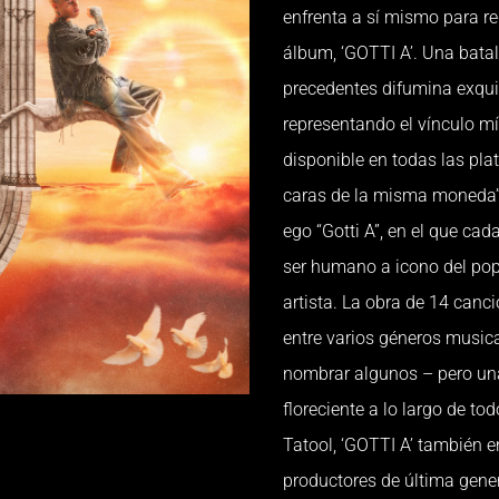
enfrenta a sí mismo para r
álbum, ‘GOTTI A’. Una batall
precedentes difumina exquisi
representando el vínculo mí
disponible en todas las pla
caras de la misma moneda”, 
ego “Gotti A”, en el que ca
ser humano a icono del pop
artista. La obra de 14 canc
entre varios géneros music
nombrar algunos – pero una 
floreciente a lo largo de to
Tatool, ‘GOTTI A’ también e
productores de última gen