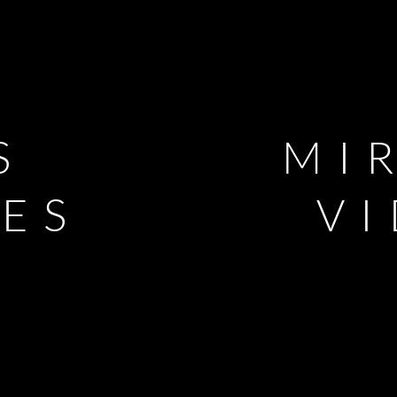
S
MI
LES
V