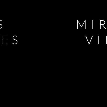
S
MI
LES
V