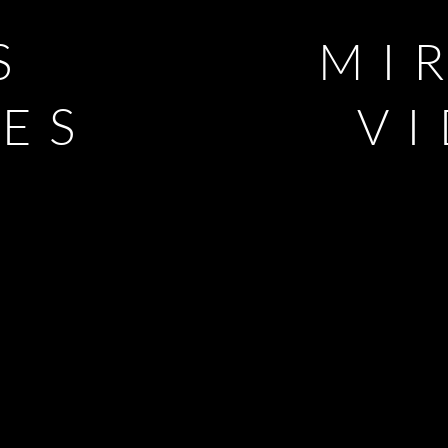
S
MI
LES
V