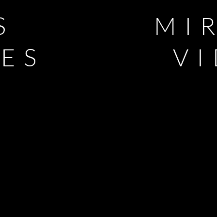
S
MI
LES
V