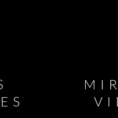
S
MI
LES
V