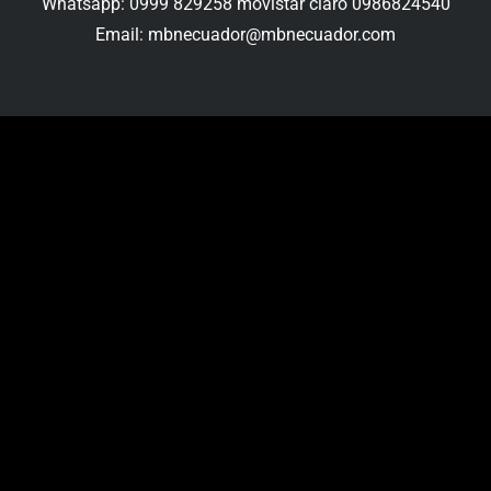
Whatsapp: 0999 829258 movistar claro 0986824540
Email: mbnecuador@mbnecuador.com