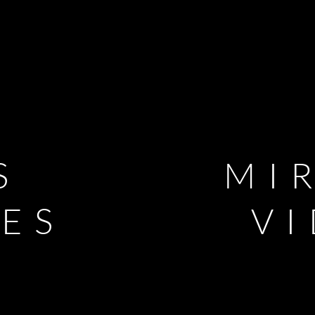
S
MI
LES
V