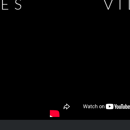
LES
V