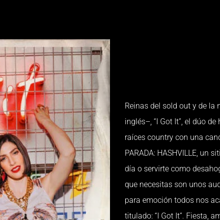
Reinas del sold out y de l
inglés–, “I Got It”, el dúo
raíces country con una can
PARADA: HASHVILLE, un sit
día o servirte como desahog
que necesitas son unos aud
para emoción todos nos ac
titulado: “I Got It”. Fiesta, 