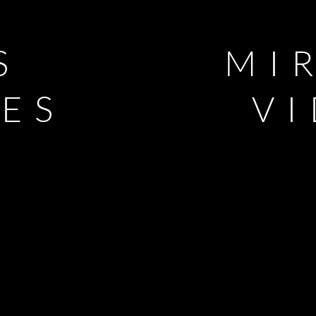
S
MI
LES
V