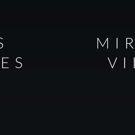
S
MI
LES
V