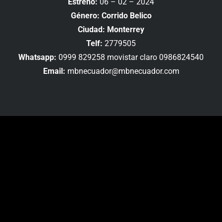
Estreno:
06 – 02 – 2024
Género: Corrido Belico
Ciudad: Monterrey
Telf:
2779505
Whatsapp:
0999 829258 movistar claro 0986824540
Email:
mbnecuador@mbnecuador.com